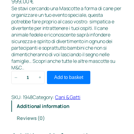
999,00
€
Se stavi cercando una Mascotte a forma di cane per
organizzare un tuo evento speciale, questa
potrebbe fare proprio al caso vostro: simpatica e
divertente per intrattenere i tuoi ospiti. Il cane
animale fedele e riconoscente saprà infondere
sicurezza e spirito di divertimento in ognuno dei
partecipanti e soprattutto bambini che non si
dimenticheranno di voi lasciando il segno nelle
famiglie… Scopri anche tutte le altre mascotte su
M&C..
S
Add to basket
–
+
a
n
B
SKU:
1948
Category:
Cani & Gatti
e
Additional information
r
n
Reviews (0)
a
r