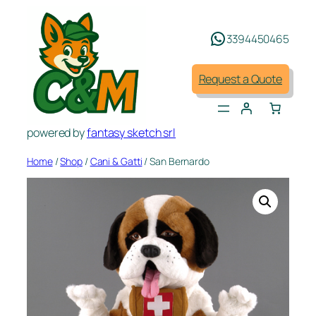
Skip
to
3394450465
content
Request a Quote
powered by
fantasy sketch srl
Home
/
Shop
/
Cani & Gatti
/ San Bernardo