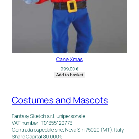
Cane Xmas
999,00
€
Add to basket
Costumes and Mascots
Fantasy Sketch s.r.l. unipersonale
VAT number IT01355120773
Contrada ospedale snc, Nova Siri 75020 (MT), Italy
Share Capital 80.000€