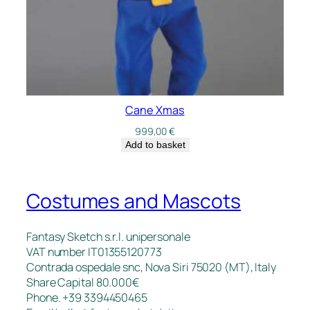
Cane Xmas
999,00
€
Add to basket
Costumes and Mascots
Fantasy Sketch s.r.l. unipersonale
VAT number IT01355120773
Contrada ospedale snc, Nova Siri 75020 (MT), Italy
Share Capital 80.000€
Phone. +39 3394450465