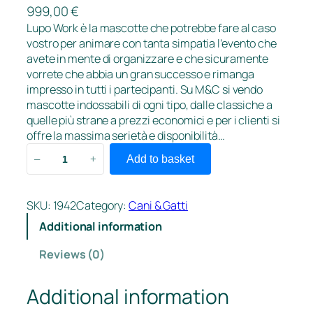
999,00
€
Lupo Work è la mascotte che potrebbe fare al caso
vostro per animare con tanta simpatia l’evento che
avete in mente di organizzare e che sicuramente
vorrete che abbia un gran successo e rimanga
impresso in tutti i partecipanti. Su M&C si vendo
mascotte indossabili di ogni tipo, dalle classiche a
quelle più strane a prezzi economici e per i clienti si
offre la massima serietà e disponibilità…
L
Add to basket
–
+
u
p
o
SKU:
1942
Category:
Cani & Gatti
W
Additional information
o
r
Reviews (0)
k
q
Additional information
u