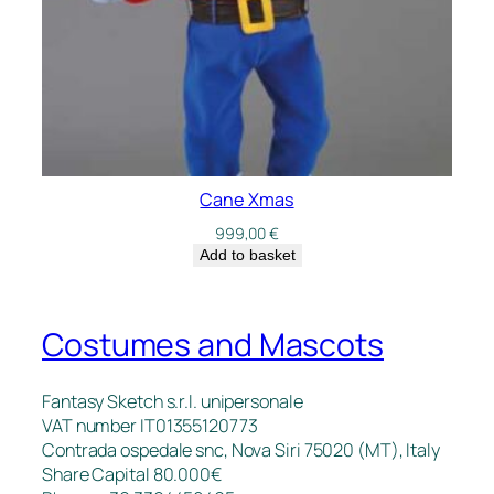
Cane Xmas
999,00
€
Add to basket
Costumes and Mascots
Fantasy Sketch s.r.l. unipersonale
VAT number IT01355120773
Contrada ospedale snc, Nova Siri 75020 (MT), Italy
Share Capital 80.000€