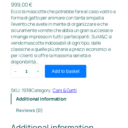
999,00
€
Ecco la mascotte che potrebbe fare al caso vostro a
forma di gatto per animare con tanta simpatia
l’evento che avete in mente di organizzare e che
sicuramente vorrete che abbia un gran successo e
rimanga impresso in tutti i partecipanti. Su M&C si
vendo mascotte indossabili di ogni tipo, dalle
classiche a quelle più strane a prezzi economici e
per i clienti si offre la massima serietà e
disponibilità…
G
Add to basket
–
+
a
t
t
SKU:
1938
Category:
Cani & Gatti
o
Additional information
S
t
Reviews (0)
i
v
Additional information