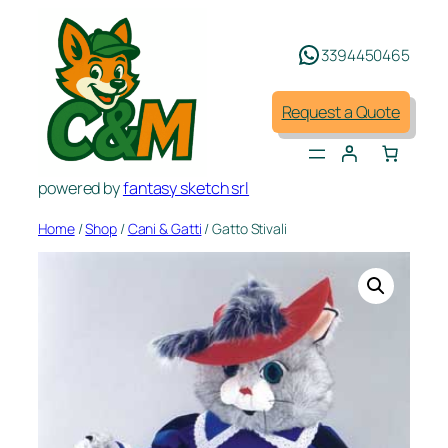
Skip
to
3394450465
content
Request a Quote
powered by
fantasy sketch srl
Home
/
Shop
/
Cani & Gatti
/ Gatto Stivali